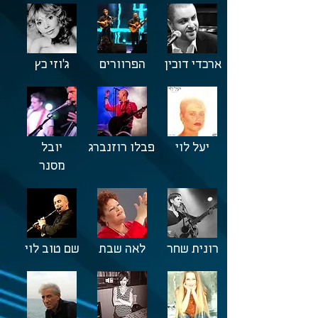
ארכדי דוכין
הפרוורים
ג'וזי כץ
יעל לוי
פבלו רוזנברג
יובל
מסנר
רונית שחר
לאה שבת
שם טוב לוי