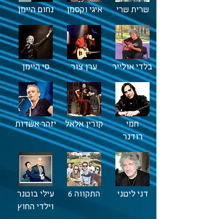
שרית שרי
איגי וקסמן
נחום היימן
בלדי אולייר
ערן צור
סי היימן
חמי
קורין אלאל
יזהר אשדות
רודנר
דני ליטני
התקווה 6
עילי בוטנר
וילדי החוץ