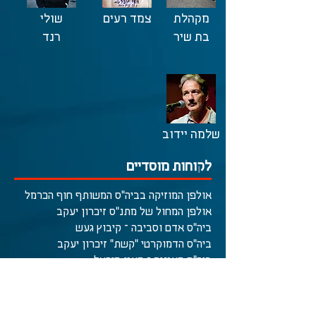
מקהלת
צמד רעים
שולי
בת שיר
רנד
שלמה יידוב
לקוחות מוסדיים
אולפן המוזיקה בביה"ס המשותף חוף הכרמל
אולפן המחול של מתנ"ס זיכרון יעקב
ביה"ס אדם וסביבה – קיבוץ געש
ביה"ס הדמוקרטי "קשת" זיכרון יעקב
ביה"ס מעגנים – מעגן מיכאל
ביה"ס משותף חוף הכרמל
בית הספר כפר גלים
הסוכנות היהודית