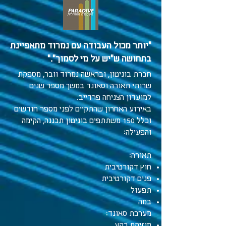
"יותר מכול העבודה עם נמרוד מתאפיינת
בתחושה ש"יש על מי לסמוך"."
חברת בוניטון, ובראשה נמרוד וובר, מספקת
שרותי תאורה וסאונד במשך מספר שנים
למועדון הצניחה פרדייב.
באירוע האחרון שהתקיים לפני מספר חודשים
וכלל 150 משתתפים בוניטון תכננה, הקימה
והפעילה:
תאורה:
חוץ דקורטיבית
פנים דקורטיבית
תפעול
במה
מערכת סאונד:
מוזיקת רקע